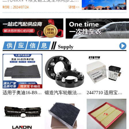
市。新车定位新硬派智驾SUV，提供
时间：2024/07/24
详情>>
520km、650km、750km三种续航7个
配置版本，售价区间为12.98万-18.98
万元。值
供应信息
Supply
适用于奥迪16-B9车身汽车配件一站式供应品质可靠车身护板可定制 2套
锻造汽车轮毂法兰盘加宽偏距垫片适用丰田霸道普拉多黑色阳极氧化 1只
2447710 适用宝马蓄电池紧急电池 84102447710 84109361678 1个