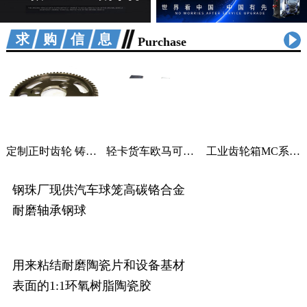
求购信息
Purchase
定制正时齿轮 铸铁曲轴加工 适用汽车机械
轻卡货车欧马可采尔孚变速箱ZF5S400V变速箱
工业齿轮箱MC系列大功率减速机M系列直角变速器平行变速箱
钢珠厂现供汽车球笼高碳铬合金
耐磨轴承钢球
用来粘结耐磨陶瓷片和设备基材
表面的1:1环氧树脂陶瓷胶