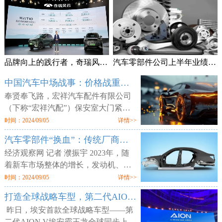
品牌向上的践行者，奇瑞风云T10上市售18.99万元起
汽车零部件公司上半年业绩频预喜 加速拓展海外市场
中国汽车中场战事：价格战重锤零部件供应商
奉贤奉飞路，宏祥汽车配件有限公司
（下称“宏祥汽配”）保安室大门紧
闭，但工厂大门却敞开，外人可以随
时间：2024/09/05
详情>>
意进出。两层楼的厂区空空荡荡，所
汽车零部件“换血”：传统厂商业绩平淡 增量部件厂商利润走高
有的产线、物料均已搬空，仅剩为数
经济观察网 记者 濮振宇 2023年，随
着新车市场整体的增长，发动机、轮
胎等传统汽车零部件企业获得了业绩
时间：2024/09/05
详情>>
增长，但更多的传统零部件企业则业
打造全球战略车型，第二代AION V售12.98万元起
绩不佳。汽车行业向电动化与智能化
昨日，埃安首款全球战略车型——第
二代AION V埃安霸王龙全球同步上