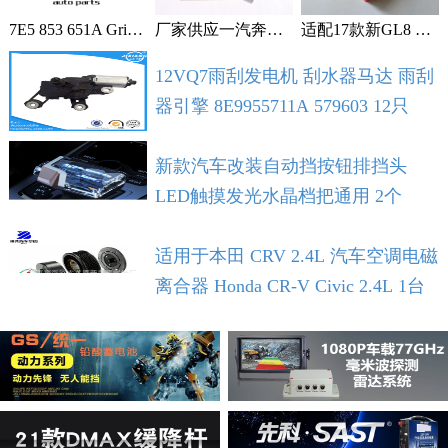
7E5 853 651A Grille With Chrome For VW T5 T6 2009-2015 1个
厂家供应一汽奔腾B30空调滤芯空调格空调滤清器 1个
适配17款新GL8 2.0T 2.5L空滤 空气滤芯 滤清器 空气格 5个
12VQ7雨刮发电机 刮水器马达 雨刮
器引擎 8E9955711A 579603 12只
新款汽车改装自动挡按钮排挡头
LED触摸发光水晶档把通用 2个
适用于本田 CRV 2.4L 汽车空调电磁
离合器 Honda CR-V Civic 2.4L 1台