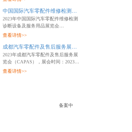
日~03月26日，展会地点：中国-天津-
中国国际汽车零配件维修检测诊断设备及服务用品展览会 Automechanika Shanghai
咸水沽镇国展大道888号-国家会展中
心(天津)，主
2023年中国国际汽车零配件维修检测
诊断设备及服务用品展览会
（Automechanika Shanghai），展会时
查看详情>>
间：2023年02月15日~02月18日，展会
成都汽车零配件及售后服务展览会 CAPAS
地点：中国-深圳-宝安区福海街道展城
路1号-深圳国际会
2023年成都汽车零配件及售后服务展
览会（CAPAS），展会时间：2023年
05月18日~05月20日，展会地点：中
查看详情>>
国-四川-成都市世纪城路198号-成都世
纪城新国际会展中心，主办方：Messe
Frankfurt，
备案中