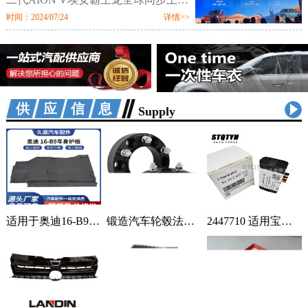
市。新车定位新硬派智驾SUV，提供
时间：2024/07/24
详情>>
520km、650km、750km三种续航7个
配置版本，售价区间为12.98万-18.98
万元。值
供应信息
Supply
适用于奥迪16-B9车身汽车配件一站式供应品质可靠车身护板可定制 2套
锻造汽车轮毂法兰盘加宽偏距垫片适用丰田霸道普拉多黑色阳极氧化 1只
2447710 适用宝马蓄电池紧急电池 84102447710 84109361678 1个