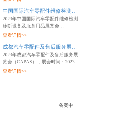
日~03月26日，展会地点：中国-天津-
中国国际汽车零配件维修检测诊断设备及服务用品展览会 Automechanika Shanghai
咸水沽镇国展大道888号-国家会展中
心(天津)，主
2023年中国国际汽车零配件维修检测
诊断设备及服务用品展览会
（Automechanika Shanghai），展会时
查看详情>>
间：2023年02月15日~02月18日，展会
成都汽车零配件及售后服务展览会 CAPAS
地点：中国-深圳-宝安区福海街道展城
路1号-深圳国际会
2023年成都汽车零配件及售后服务展
览会（CAPAS），展会时间：2023年
05月18日~05月20日，展会地点：中
查看详情>>
国-四川-成都市世纪城路198号-成都世
纪城新国际会展中心，主办方：Messe
Frankfurt，
备案中