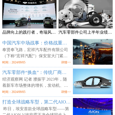
品牌向上的践行者，奇瑞风云T10上市售18.99万元起
汽车零部件公司上半年业绩频预喜 加速拓展海外市场
中国汽车中场战事：价格战重锤零部件供应商
奉贤奉飞路，宏祥汽车配件有限公司
（下称“宏祥汽配”）保安室大门紧
闭，但工厂大门却敞开，外人可以随
时间：2024/09/05
详情>>
意进出。两层楼的厂区空空荡荡，所
汽车零部件“换血”：传统厂商业绩平淡 增量部件厂商利润走高
有的产线、物料均已搬空，仅剩为数
经济观察网 记者 濮振宇 2023年，随
着新车市场整体的增长，发动机、轮
胎等传统汽车零部件企业获得了业绩
时间：2024/09/05
详情>>
增长，但更多的传统零部件企业则业
打造全球战略车型，第二代AION V售12.98万元起
绩不佳。汽车行业向电动化与智能化
昨日，埃安首款全球战略车型——第
二代AION V埃安霸王龙全球同步上