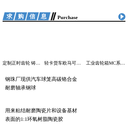
求购信息
Purchase
定制正时齿轮 铸铁曲轴加工 适用汽车机械
轻卡货车欧马可采尔孚变速箱ZF5S400V变速箱
工业齿轮箱MC系列大功率减速机M系列直角变速器平行变速箱
钢珠厂现供汽车球笼高碳铬合金
耐磨轴承钢球
用来粘结耐磨陶瓷片和设备基材
表面的1:1环氧树脂陶瓷胶