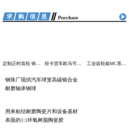
求购信息
Purchase
定制正时齿轮 铸铁曲轴加工 适用汽车机械
轻卡货车欧马可采尔孚变速箱ZF5S400V变速箱
工业齿轮箱MC系列大功率减速机M系列直角变速器平行变速箱
钢珠厂现供汽车球笼高碳铬合金
耐磨轴承钢球
用来粘结耐磨陶瓷片和设备基材
表面的1:1环氧树脂陶瓷胶