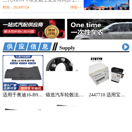
市。新车定位新硬派智驾SUV，提供
时间：2024/07/24
详情>>
520km、650km、750km三种续航7个
配置版本，售价区间为12.98万-18.98
万元。值
供应信息
Supply
适用于奥迪16-B9车身汽车配件一站式供应品质可靠车身护板可定制 2套
锻造汽车轮毂法兰盘加宽偏距垫片适用丰田霸道普拉多黑色阳极氧化 1只
2447710 适用宝马蓄电池紧急电池 84102447710 84109361678 1个