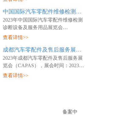
日~03月26日，展会地点：中国-天津-
中国国际汽车零配件维修检测诊断设备及服务用品展览会 Automechanika Shanghai
咸水沽镇国展大道888号-国家会展中
心(天津)，主
2023年中国国际汽车零配件维修检测
诊断设备及服务用品展览会
（Automechanika Shanghai），展会时
查看详情>>
间：2023年02月15日~02月18日，展会
成都汽车零配件及售后服务展览会 CAPAS
地点：中国-深圳-宝安区福海街道展城
路1号-深圳国际会
2023年成都汽车零配件及售后服务展
览会（CAPAS），展会时间：2023年
05月18日~05月20日，展会地点：中
查看详情>>
国-四川-成都市世纪城路198号-成都世
纪城新国际会展中心，主办方：Messe
Frankfurt，
备案中