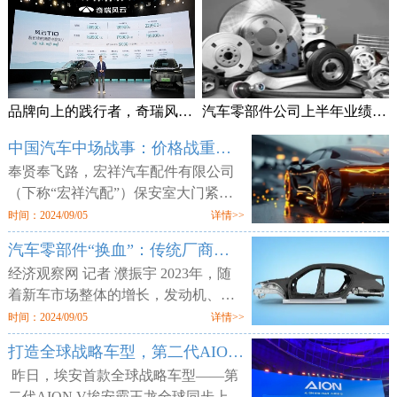
品牌向上的践行者，奇瑞风云T10上市售18.99万元起
汽车零部件公司上半年业绩频预喜 加速拓展海外市场
中国汽车中场战事：价格战重锤零部件供应商
奉贤奉飞路，宏祥汽车配件有限公司
（下称“宏祥汽配”）保安室大门紧
闭，但工厂大门却敞开，外人可以随
时间：2024/09/05
详情>>
意进出。两层楼的厂区空空荡荡，所
汽车零部件“换血”：传统厂商业绩平淡 增量部件厂商利润走高
有的产线、物料均已搬空，仅剩为数
经济观察网 记者 濮振宇 2023年，随
着新车市场整体的增长，发动机、轮
胎等传统汽车零部件企业获得了业绩
时间：2024/09/05
详情>>
增长，但更多的传统零部件企业则业
打造全球战略车型，第二代AION V售12.98万元起
绩不佳。汽车行业向电动化与智能化
昨日，埃安首款全球战略车型——第
二代AION V埃安霸王龙全球同步上