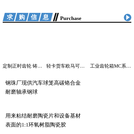
求购信息
Purchase
定制正时齿轮 铸铁曲轴加工 适用汽车机械
轻卡货车欧马可采尔孚变速箱ZF5S400V变速箱
工业齿轮箱MC系列大功率减速机M系列直角变速器平行变速箱
钢珠厂现供汽车球笼高碳铬合金
耐磨轴承钢球
用来粘结耐磨陶瓷片和设备基材
表面的1:1环氧树脂陶瓷胶