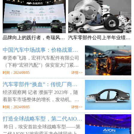
品牌向上的践行者，奇瑞风云T10上市售18.99万元起
汽车零部件公司上半年业绩频预喜 加速拓展海外市场
中国汽车中场战事：价格战重锤零部件供应商
奉贤奉飞路，宏祥汽车配件有限公司
（下称“宏祥汽配”）保安室大门紧
闭，但工厂大门却敞开，外人可以随
时间：2024/09/05
详情>>
意进出。两层楼的厂区空空荡荡，所
汽车零部件“换血”：传统厂商业绩平淡 增量部件厂商利润走高
有的产线、物料均已搬空，仅剩为数
经济观察网 记者 濮振宇 2023年，随
着新车市场整体的增长，发动机、轮
胎等传统汽车零部件企业获得了业绩
时间：2024/09/05
详情>>
增长，但更多的传统零部件企业则业
打造全球战略车型，第二代AION V售12.98万元起
绩不佳。汽车行业向电动化与智能化
昨日，埃安首款全球战略车型——第
二代AION V埃安霸王龙全球同步上