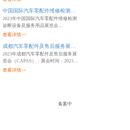
日~03月26日，展会地点：中国-天津-
中国国际汽车零配件维修检测诊断设备及服务用品展览会 Automechanika Shanghai
咸水沽镇国展大道888号-国家会展中
心(天津)，主
2023年中国国际汽车零配件维修检测
诊断设备及服务用品展览会
（Automechanika Shanghai），展会时
查看详情>>
间：2023年02月15日~02月18日，展会
成都汽车零配件及售后服务展览会 CAPAS
地点：中国-深圳-宝安区福海街道展城
路1号-深圳国际会
2023年成都汽车零配件及售后服务展
览会（CAPAS），展会时间：2023年
05月18日~05月20日，展会地点：中
查看详情>>
国-四川-成都市世纪城路198号-成都世
纪城新国际会展中心，主办方：Messe
Frankfurt，
备案中