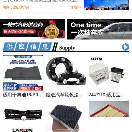
市。新车定位新硬派智驾SUV，提供
时间：2024/07/24
详情>>
520km、650km、750km三种续航7个
配置版本，售价区间为12.98万-18.98
万元。值
供应信息
Supply
适用于奥迪16-B9车身汽车配件一站式供应品质可靠车身护板可定制 2套
锻造汽车轮毂法兰盘加宽偏距垫片适用丰田霸道普拉多黑色阳极氧化 1只
2447710 适用宝马蓄电池紧急电池 84102447710 84109361678 1个