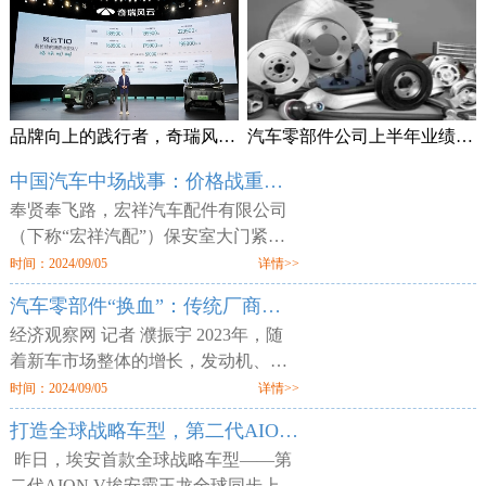
品牌向上的践行者，奇瑞风云T10上市售18.99万元起
汽车零部件公司上半年业绩频预喜 加速拓展海外市场
中国汽车中场战事：价格战重锤零部件供应商
奉贤奉飞路，宏祥汽车配件有限公司
（下称“宏祥汽配”）保安室大门紧
闭，但工厂大门却敞开，外人可以随
时间：2024/09/05
详情>>
意进出。两层楼的厂区空空荡荡，所
汽车零部件“换血”：传统厂商业绩平淡 增量部件厂商利润走高
有的产线、物料均已搬空，仅剩为数
经济观察网 记者 濮振宇 2023年，随
着新车市场整体的增长，发动机、轮
胎等传统汽车零部件企业获得了业绩
时间：2024/09/05
详情>>
增长，但更多的传统零部件企业则业
打造全球战略车型，第二代AION V售12.98万元起
绩不佳。汽车行业向电动化与智能化
昨日，埃安首款全球战略车型——第
二代AION V埃安霸王龙全球同步上