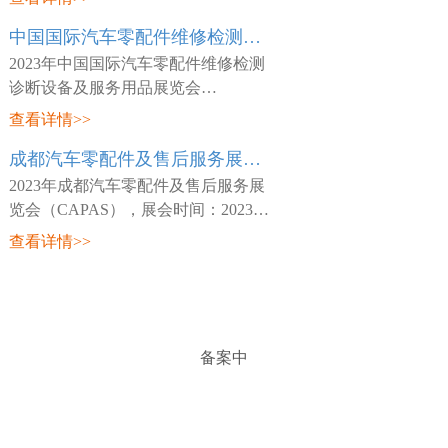
日~03月26日，展会地点：中国-天津-
中国国际汽车零配件维修检测诊断设备及服务用品展览会 Automechanika Shanghai
咸水沽镇国展大道888号-国家会展中
心(天津)，主
2023年中国国际汽车零配件维修检测
诊断设备及服务用品展览会
（Automechanika Shanghai），展会时
查看详情>>
间：2023年02月15日~02月18日，展会
成都汽车零配件及售后服务展览会 CAPAS
地点：中国-深圳-宝安区福海街道展城
路1号-深圳国际会
2023年成都汽车零配件及售后服务展
览会（CAPAS），展会时间：2023年
05月18日~05月20日，展会地点：中
查看详情>>
国-四川-成都市世纪城路198号-成都世
纪城新国际会展中心，主办方：Messe
Frankfurt，
备案中