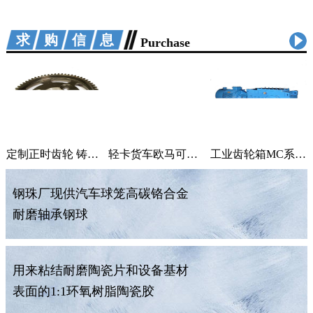
求购信息
Purchase
定制正时齿轮 铸铁曲轴加工 适用汽车机械
轻卡货车欧马可采尔孚变速箱ZF5S400V变速箱
工业齿轮箱MC系列大功率减速机M系列直角变速器平行变速箱
钢珠厂现供汽车球笼高碳铬合金
耐磨轴承钢球
用来粘结耐磨陶瓷片和设备基材
表面的1:1环氧树脂陶瓷胶