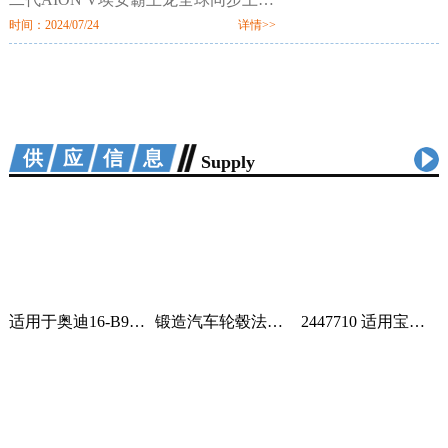
市。新车定位新硬派智驾SUV，提供
时间：2024/07/24
详情>>
520km、650km、750km三种续航7个
配置版本，售价区间为12.98万-18.98
万元。值
供应信息
Supply
适用于奥迪16-B9车身汽车配件一站式供应品质可靠车身护板可定制 2套
锻造汽车轮毂法兰盘加宽偏距垫片适用丰田霸道普拉多黑色阳极氧化 1只
2447710 适用宝马蓄电池紧急电池 84102447710 84109361678 1个