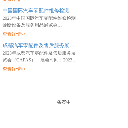
日~03月26日，展会地点：中国-天津-
中国国际汽车零配件维修检测诊断设备及服务用品展览会 Automechanika Shanghai
咸水沽镇国展大道888号-国家会展中
心(天津)，主
2023年中国国际汽车零配件维修检测
诊断设备及服务用品展览会
（Automechanika Shanghai），展会时
查看详情>>
间：2023年02月15日~02月18日，展会
成都汽车零配件及售后服务展览会 CAPAS
地点：中国-深圳-宝安区福海街道展城
路1号-深圳国际会
2023年成都汽车零配件及售后服务展
览会（CAPAS），展会时间：2023年
05月18日~05月20日，展会地点：中
查看详情>>
国-四川-成都市世纪城路198号-成都世
纪城新国际会展中心，主办方：Messe
Frankfurt，
备案中