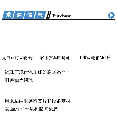
求购信息
Purchase
定制正时齿轮 铸铁曲轴加工 适用汽车机械
轻卡货车欧马可采尔孚变速箱ZF5S400V变速箱
工业齿轮箱MC系列大功率减速机M系列直角变速器平行变速箱
钢珠厂现供汽车球笼高碳铬合金
耐磨轴承钢球
用来粘结耐磨陶瓷片和设备基材
表面的1:1环氧树脂陶瓷胶