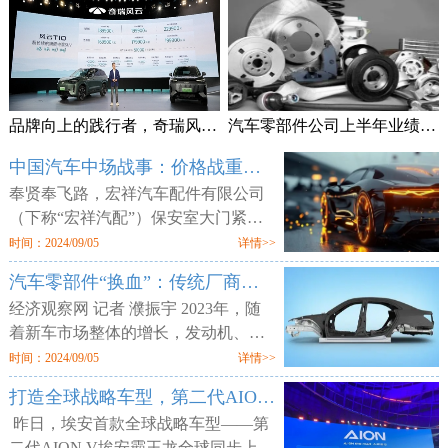
品牌向上的践行者，奇瑞风云T10上市售18.99万元起
汽车零部件公司上半年业绩频预喜 加速拓展海外市场
中国汽车中场战事：价格战重锤零部件供应商
奉贤奉飞路，宏祥汽车配件有限公司
（下称“宏祥汽配”）保安室大门紧
闭，但工厂大门却敞开，外人可以随
时间：2024/09/05
详情>>
意进出。两层楼的厂区空空荡荡，所
汽车零部件“换血”：传统厂商业绩平淡 增量部件厂商利润走高
有的产线、物料均已搬空，仅剩为数
经济观察网 记者 濮振宇 2023年，随
着新车市场整体的增长，发动机、轮
胎等传统汽车零部件企业获得了业绩
时间：2024/09/05
详情>>
增长，但更多的传统零部件企业则业
打造全球战略车型，第二代AION V售12.98万元起
绩不佳。汽车行业向电动化与智能化
昨日，埃安首款全球战略车型——第
二代AION V埃安霸王龙全球同步上