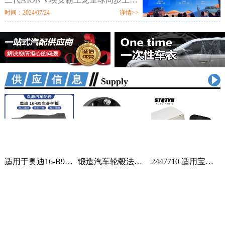
市。新车定位新硬派智驾SUV，提供
时间：2024/07/24
详情>>
520km、650km、750km三种续航7个
配置版本，售价区间为12.98万-18.98
万元。值
供应信息
Supply
适用于奥迪16-B9车身汽车配件一站式供应品质可靠车身护板可定制 2套
锻造汽车轮毂法兰盘加宽偏距垫片适用丰田霸道普拉多黑色阳极氧化 1只
2447710 适用宝马蓄电池紧急电池 84102447710 84109361678 1个