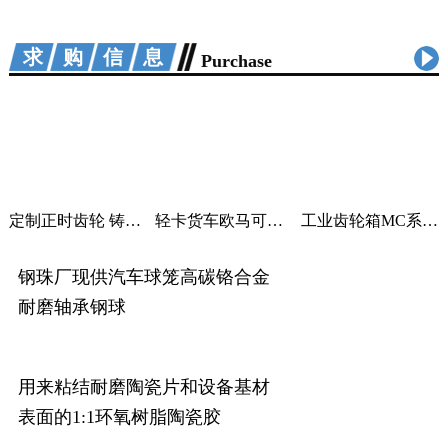
求购信息
Purchase
定制正时齿轮 铸铁曲轴加工 适用汽车机械
轻卡货车欧马可采尔孚变速箱ZF5S400V变速箱
工业齿轮箱MC系列大功率减速机M系列直角变速器平行变速箱
钢珠厂现供汽车球笼高碳铬合金
耐磨轴承钢球
用来粘结耐磨陶瓷片和设备基材
表面的1:1环氧树脂陶瓷胶