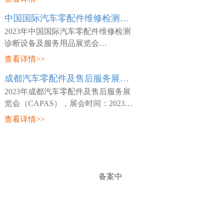
日~03月26日，展会地点：中国-天津-
中国国际汽车零配件维修检测诊断设备及服务用品展览会 Automechanika Shanghai
咸水沽镇国展大道888号-国家会展中
心(天津)，主
2023年中国国际汽车零配件维修检测
诊断设备及服务用品展览会
（Automechanika Shanghai），展会时
查看详情>>
间：2023年02月15日~02月18日，展会
成都汽车零配件及售后服务展览会 CAPAS
地点：中国-深圳-宝安区福海街道展城
路1号-深圳国际会
2023年成都汽车零配件及售后服务展
览会（CAPAS），展会时间：2023年
05月18日~05月20日，展会地点：中
查看详情>>
国-四川-成都市世纪城路198号-成都世
纪城新国际会展中心，主办方：Messe
Frankfurt，
备案中