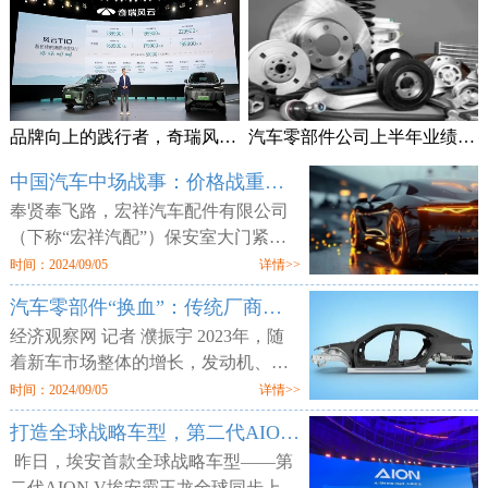
品牌向上的践行者，奇瑞风云T10上市售18.99万元起
汽车零部件公司上半年业绩频预喜 加速拓展海外市场
中国汽车中场战事：价格战重锤零部件供应商
奉贤奉飞路，宏祥汽车配件有限公司
（下称“宏祥汽配”）保安室大门紧
闭，但工厂大门却敞开，外人可以随
时间：2024/09/05
详情>>
意进出。两层楼的厂区空空荡荡，所
汽车零部件“换血”：传统厂商业绩平淡 增量部件厂商利润走高
有的产线、物料均已搬空，仅剩为数
经济观察网 记者 濮振宇 2023年，随
着新车市场整体的增长，发动机、轮
胎等传统汽车零部件企业获得了业绩
时间：2024/09/05
详情>>
增长，但更多的传统零部件企业则业
打造全球战略车型，第二代AION V售12.98万元起
绩不佳。汽车行业向电动化与智能化
昨日，埃安首款全球战略车型——第
二代AION V埃安霸王龙全球同步上