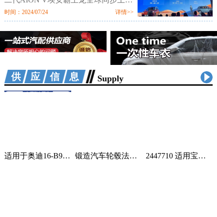
市。新车定位新硬派智驾SUV，提供
时间：2024/07/24
详情>>
520km、650km、750km三种续航7个
配置版本，售价区间为12.98万-18.98
万元。值
供应信息
Supply
适用于奥迪16-B9车身汽车配件一站式供应品质可靠车身护板可定制 2套
锻造汽车轮毂法兰盘加宽偏距垫片适用丰田霸道普拉多黑色阳极氧化 1只
2447710 适用宝马蓄电池紧急电池 84102447710 84109361678 1个