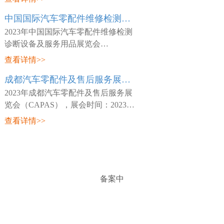
日~03月26日，展会地点：中国-天津-
中国国际汽车零配件维修检测诊断设备及服务用品展览会 Automechanika Shanghai
咸水沽镇国展大道888号-国家会展中
心(天津)，主
2023年中国国际汽车零配件维修检测
诊断设备及服务用品展览会
（Automechanika Shanghai），展会时
查看详情>>
间：2023年02月15日~02月18日，展会
成都汽车零配件及售后服务展览会 CAPAS
地点：中国-深圳-宝安区福海街道展城
路1号-深圳国际会
2023年成都汽车零配件及售后服务展
览会（CAPAS），展会时间：2023年
05月18日~05月20日，展会地点：中
查看详情>>
国-四川-成都市世纪城路198号-成都世
纪城新国际会展中心，主办方：Messe
Frankfurt，
备案中