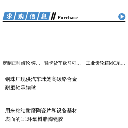
求购信息
Purchase
定制正时齿轮 铸铁曲轴加工 适用汽车机械
轻卡货车欧马可采尔孚变速箱ZF5S400V变速箱
工业齿轮箱MC系列大功率减速机M系列直角变速器平行变速箱
钢珠厂现供汽车球笼高碳铬合金
耐磨轴承钢球
用来粘结耐磨陶瓷片和设备基材
表面的1:1环氧树脂陶瓷胶