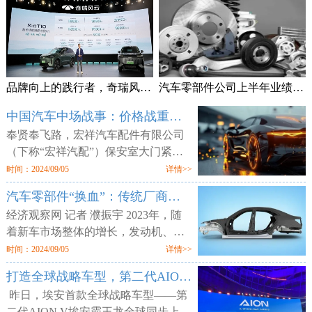
品牌向上的践行者，奇瑞风云T10上市售18.99万元起
汽车零部件公司上半年业绩频预喜 加速拓展海外市场
中国汽车中场战事：价格战重锤零部件供应商
奉贤奉飞路，宏祥汽车配件有限公司
（下称“宏祥汽配”）保安室大门紧
闭，但工厂大门却敞开，外人可以随
时间：2024/09/05
详情>>
意进出。两层楼的厂区空空荡荡，所
汽车零部件“换血”：传统厂商业绩平淡 增量部件厂商利润走高
有的产线、物料均已搬空，仅剩为数
经济观察网 记者 濮振宇 2023年，随
着新车市场整体的增长，发动机、轮
胎等传统汽车零部件企业获得了业绩
时间：2024/09/05
详情>>
增长，但更多的传统零部件企业则业
打造全球战略车型，第二代AION V售12.98万元起
绩不佳。汽车行业向电动化与智能化
昨日，埃安首款全球战略车型——第
二代AION V埃安霸王龙全球同步上