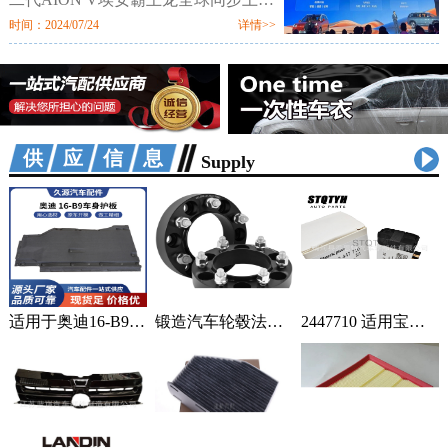
市。新车定位新硬派智驾SUV，提供
时间：2024/07/24
详情>>
520km、650km、750km三种续航7个
配置版本，售价区间为12.98万-18.98
万元。值
供应信息
Supply
适用于奥迪16-B9车身汽车配件一站式供应品质可靠车身护板可定制 2套
锻造汽车轮毂法兰盘加宽偏距垫片适用丰田霸道普拉多黑色阳极氧化 1只
2447710 适用宝马蓄电池紧急电池 84102447710 84109361678 1个