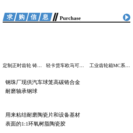
求购信息
Purchase
定制正时齿轮 铸铁曲轴加工 适用汽车机械
轻卡货车欧马可采尔孚变速箱ZF5S400V变速箱
工业齿轮箱MC系列大功率减速机M系列直角变速器平行变速箱
钢珠厂现供汽车球笼高碳铬合金
耐磨轴承钢球
用来粘结耐磨陶瓷片和设备基材
表面的1:1环氧树脂陶瓷胶