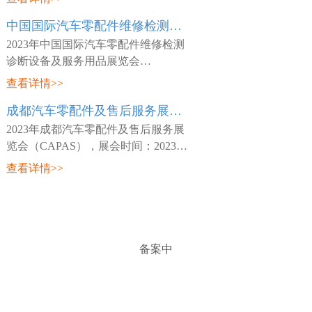
日~03月26日，展会地点：中国-天津-
中国国际汽车零配件维修检测诊断设备及服务用品展览会 Automechanika Shanghai
咸水沽镇国展大道888号-国家会展中
心(天津)，主
2023年中国国际汽车零配件维修检测
诊断设备及服务用品展览会
（Automechanika Shanghai），展会时
查看详情>>
间：2023年02月15日~02月18日，展会
成都汽车零配件及售后服务展览会 CAPAS
地点：中国-深圳-宝安区福海街道展城
路1号-深圳国际会
2023年成都汽车零配件及售后服务展
览会（CAPAS），展会时间：2023年
05月18日~05月20日，展会地点：中
查看详情>>
国-四川-成都市世纪城路198号-成都世
纪城新国际会展中心，主办方：Messe
Frankfurt，
备案中