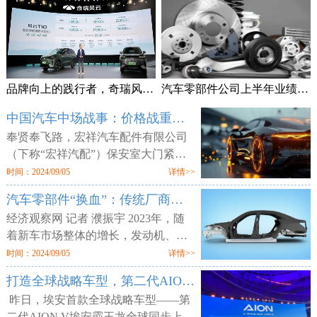
品牌向上的践行者，奇瑞风云T10上市售18.99万元起
汽车零部件公司上半年业绩频预喜 加速拓展海外市场
中国汽车中场战事：价格战重锤零部件供应商
奉贤奉飞路，宏祥汽车配件有限公司
（下称“宏祥汽配”）保安室大门紧
闭，但工厂大门却敞开，外人可以随
时间：2024/09/05
详情>>
意进出。两层楼的厂区空空荡荡，所
汽车零部件“换血”：传统厂商业绩平淡 增量部件厂商利润走高
有的产线、物料均已搬空，仅剩为数
经济观察网 记者 濮振宇 2023年，随
着新车市场整体的增长，发动机、轮
胎等传统汽车零部件企业获得了业绩
时间：2024/09/05
详情>>
增长，但更多的传统零部件企业则业
打造全球战略车型，第二代AION V售12.98万元起
绩不佳。汽车行业向电动化与智能化
昨日，埃安首款全球战略车型——第
二代AION V埃安霸王龙全球同步上