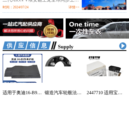
市。新车定位新硬派智驾SUV，提供
时间：2024/07/24
详情>>
520km、650km、750km三种续航7个
配置版本，售价区间为12.98万-18.98
万元。值
供应信息
Supply
适用于奥迪16-B9车身汽车配件一站式供应品质可靠车身护板可定制 2套
锻造汽车轮毂法兰盘加宽偏距垫片适用丰田霸道普拉多黑色阳极氧化 1只
2447710 适用宝马蓄电池紧急电池 84102447710 84109361678 1个