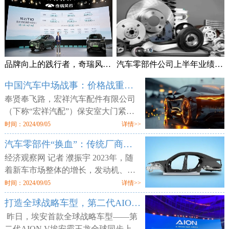
品牌向上的践行者，奇瑞风云T10上市售18.99万元起
汽车零部件公司上半年业绩频预喜 加速拓展海外市场
中国汽车中场战事：价格战重锤零部件供应商
奉贤奉飞路，宏祥汽车配件有限公司
（下称“宏祥汽配”）保安室大门紧
闭，但工厂大门却敞开，外人可以随
时间：2024/09/05
详情>>
意进出。两层楼的厂区空空荡荡，所
汽车零部件“换血”：传统厂商业绩平淡 增量部件厂商利润走高
有的产线、物料均已搬空，仅剩为数
经济观察网 记者 濮振宇 2023年，随
着新车市场整体的增长，发动机、轮
胎等传统汽车零部件企业获得了业绩
时间：2024/09/05
详情>>
增长，但更多的传统零部件企业则业
打造全球战略车型，第二代AION V售12.98万元起
绩不佳。汽车行业向电动化与智能化
昨日，埃安首款全球战略车型——第
二代AION V埃安霸王龙全球同步上