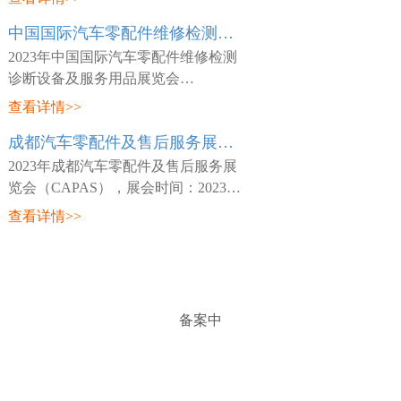
日~03月26日，展会地点：中国-天津-
中国国际汽车零配件维修检测诊断设备及服务用品展览会 Automechanika Shanghai
咸水沽镇国展大道888号-国家会展中
心(天津)，主
2023年中国国际汽车零配件维修检测
诊断设备及服务用品展览会
（Automechanika Shanghai），展会时
查看详情>>
间：2023年02月15日~02月18日，展会
成都汽车零配件及售后服务展览会 CAPAS
地点：中国-深圳-宝安区福海街道展城
路1号-深圳国际会
2023年成都汽车零配件及售后服务展
览会（CAPAS），展会时间：2023年
05月18日~05月20日，展会地点：中
查看详情>>
国-四川-成都市世纪城路198号-成都世
纪城新国际会展中心，主办方：Messe
Frankfurt，
备案中