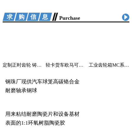
求购信息
Purchase
定制正时齿轮 铸铁曲轴加工 适用汽车机械
轻卡货车欧马可采尔孚变速箱ZF5S400V变速箱
工业齿轮箱MC系列大功率减速机M系列直角变速器平行变速箱
钢珠厂现供汽车球笼高碳铬合金
耐磨轴承钢球
用来粘结耐磨陶瓷片和设备基材
表面的1:1环氧树脂陶瓷胶