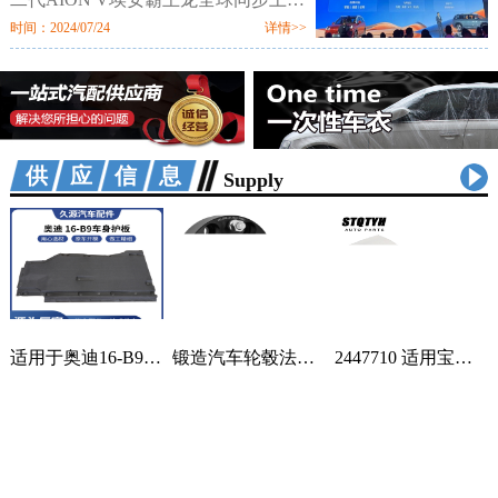
市。新车定位新硬派智驾SUV，提供
时间：2024/07/24
详情>>
520km、650km、750km三种续航7个
配置版本，售价区间为12.98万-18.98
万元。值
供应信息
Supply
适用于奥迪16-B9车身汽车配件一站式供应品质可靠车身护板可定制 2套
锻造汽车轮毂法兰盘加宽偏距垫片适用丰田霸道普拉多黑色阳极氧化 1只
2447710 适用宝马蓄电池紧急电池 84102447710 84109361678 1个