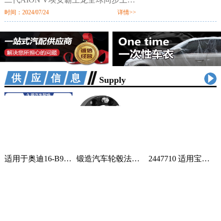
市。新车定位新硬派智驾SUV，提供
时间：2024/07/24
详情>>
520km、650km、750km三种续航7个
配置版本，售价区间为12.98万-18.98
万元。值
供应信息
Supply
适用于奥迪16-B9车身汽车配件一站式供应品质可靠车身护板可定制 2套
锻造汽车轮毂法兰盘加宽偏距垫片适用丰田霸道普拉多黑色阳极氧化 1只
2447710 适用宝马蓄电池紧急电池 84102447710 84109361678 1个