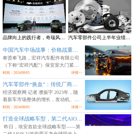
品牌向上的践行者，奇瑞风云T10上市售18.99万元起
汽车零部件公司上半年业绩频预喜 加速拓展海外市场
中国汽车中场战事：价格战重锤零部件供应商
奉贤奉飞路，宏祥汽车配件有限公司
（下称“宏祥汽配”）保安室大门紧
闭，但工厂大门却敞开，外人可以随
时间：2024/09/05
详情>>
意进出。两层楼的厂区空空荡荡，所
汽车零部件“换血”：传统厂商业绩平淡 增量部件厂商利润走高
有的产线、物料均已搬空，仅剩为数
经济观察网 记者 濮振宇 2023年，随
着新车市场整体的增长，发动机、轮
胎等传统汽车零部件企业获得了业绩
时间：2024/09/05
详情>>
增长，但更多的传统零部件企业则业
打造全球战略车型，第二代AION V售12.98万元起
绩不佳。汽车行业向电动化与智能化
昨日，埃安首款全球战略车型——第
二代AION V埃安霸王龙全球同步上