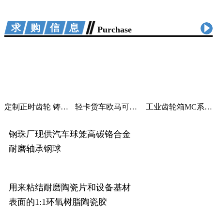
求购信息
Purchase
定制正时齿轮 铸铁曲轴加工 适用汽车机械
轻卡货车欧马可采尔孚变速箱ZF5S400V变速箱
工业齿轮箱MC系列大功率减速机M系列直角变速器平行变速箱
钢珠厂现供汽车球笼高碳铬合金
耐磨轴承钢球
用来粘结耐磨陶瓷片和设备基材
表面的1:1环氧树脂陶瓷胶