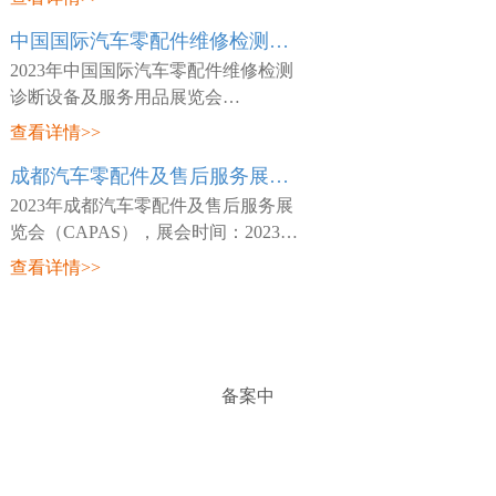
日~03月26日，展会地点：中国-天津-
中国国际汽车零配件维修检测诊断设备及服务用品展览会 Automechanika Shanghai
咸水沽镇国展大道888号-国家会展中
心(天津)，主
2023年中国国际汽车零配件维修检测
诊断设备及服务用品展览会
（Automechanika Shanghai），展会时
查看详情>>
间：2023年02月15日~02月18日，展会
成都汽车零配件及售后服务展览会 CAPAS
地点：中国-深圳-宝安区福海街道展城
路1号-深圳国际会
2023年成都汽车零配件及售后服务展
览会（CAPAS），展会时间：2023年
05月18日~05月20日，展会地点：中
查看详情>>
国-四川-成都市世纪城路198号-成都世
纪城新国际会展中心，主办方：Messe
Frankfurt，
备案中