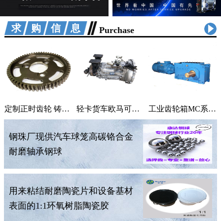
求购信息
Purchase
定制正时齿轮 铸铁曲轴加工 适用汽车机械
轻卡货车欧马可采尔孚变速箱ZF5S400V变速箱
工业齿轮箱MC系列大功率减速机M系列直角变速器平行变速箱
钢珠厂现供汽车球笼高碳铬合金
耐磨轴承钢球
用来粘结耐磨陶瓷片和设备基材
表面的1:1环氧树脂陶瓷胶