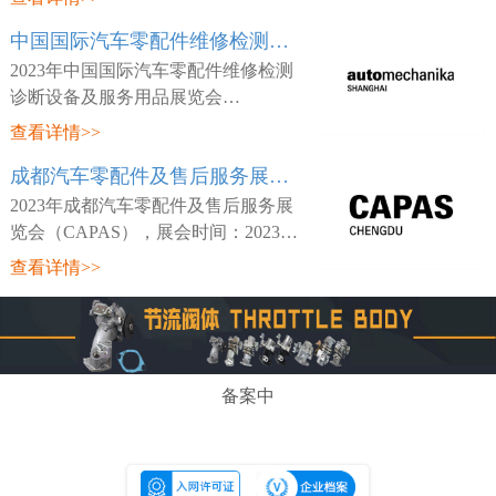
日~03月26日，展会地点：中国-天津-
中国国际汽车零配件维修检测诊断设备及服务用品展览会 Automechanika Shanghai
咸水沽镇国展大道888号-国家会展中
心(天津)，主
2023年中国国际汽车零配件维修检测
诊断设备及服务用品展览会
（Automechanika Shanghai），展会时
查看详情>>
间：2023年02月15日~02月18日，展会
成都汽车零配件及售后服务展览会 CAPAS
地点：中国-深圳-宝安区福海街道展城
路1号-深圳国际会
2023年成都汽车零配件及售后服务展
览会（CAPAS），展会时间：2023年
05月18日~05月20日，展会地点：中
查看详情>>
国-四川-成都市世纪城路198号-成都世
纪城新国际会展中心，主办方：Messe
Frankfurt，
备案中