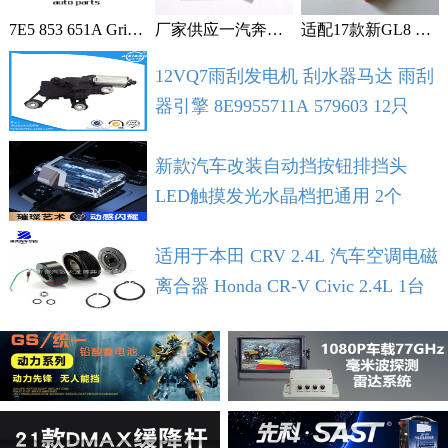
7E5 853 651A Grille With Chrome For VW T5 T6 2009-2015 1个
厂家供应一汽奔腾B30空调滤芯空调格空调滤清器 1个
适配17款新GL8 2.0T 2.5L空滤 空气滤芯 滤清器 空气格 5个
12VQ7雨刮发电机 刮水器马达 雨刮
器引擎 8E9955711A 579603 12只
新款汽车改装自动挡按钮排挡头
LED触摸发光水晶档把通用 2个
适用于本田 CRV 2.4L 汽车空调电磁
离合器 Honda CR-V Civic 2.4L 1台