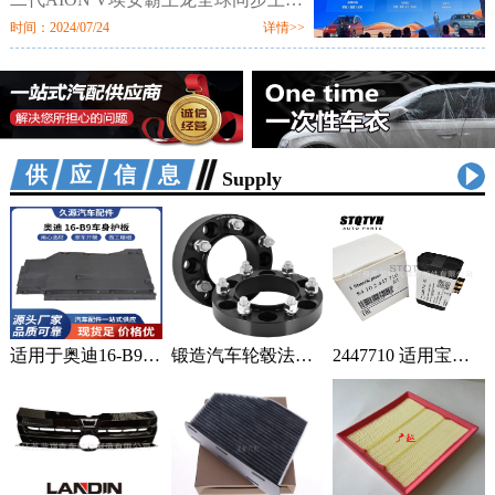
市。新车定位新硬派智驾SUV，提供
时间：2024/07/24
详情>>
520km、650km、750km三种续航7个
配置版本，售价区间为12.98万-18.98
万元。值
供应信息
Supply
适用于奥迪16-B9车身汽车配件一站式供应品质可靠车身护板可定制 2套
锻造汽车轮毂法兰盘加宽偏距垫片适用丰田霸道普拉多黑色阳极氧化 1只
2447710 适用宝马蓄电池紧急电池 84102447710 84109361678 1个