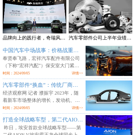
品牌向上的践行者，奇瑞风云T10上市售18.99万元起
汽车零部件公司上半年业绩频预喜 加速拓展海外市场
中国汽车中场战事：价格战重锤零部件供应商
奉贤奉飞路，宏祥汽车配件有限公司
（下称“宏祥汽配”）保安室大门紧
闭，但工厂大门却敞开，外人可以随
时间：2024/09/05
详情>>
意进出。两层楼的厂区空空荡荡，所
汽车零部件“换血”：传统厂商业绩平淡 增量部件厂商利润走高
有的产线、物料均已搬空，仅剩为数
经济观察网 记者 濮振宇 2023年，随
着新车市场整体的增长，发动机、轮
胎等传统汽车零部件企业获得了业绩
时间：2024/09/05
详情>>
增长，但更多的传统零部件企业则业
打造全球战略车型，第二代AION V售12.98万元起
绩不佳。汽车行业向电动化与智能化
昨日，埃安首款全球战略车型——第
二代AION V埃安霸王龙全球同步上