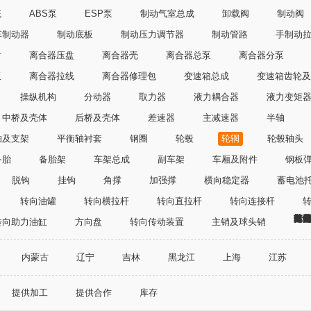
统
ABS泵
ESP泵
制动气室总成
卸载阀
制动阀
车制动器
制动底板
制动压力调节器
制动管路
手制动
片
离合器压盘
离合器壳
离合器总泵
离合器分泵
板
离合器拉线
离合器修理包
变速箱总成
变速箱齿轮及
操纵机构
分动器
取力器
液力耦合器
液力变矩
中桥及壳体
后桥及壳体
差速器
主减速器
半轴
轴及支架
平衡轴衬套
钢圈
轮毂
轮辋
轮毂轴头
备胎
备胎架
车架总成
副车架
车厢及附件
钢板
脱钩
挂钩
角撑
加强撑
横向稳定器
蓄电池
转向油罐
转向横拉杆
转向直拉杆
转向连接杆
转
转
转
转
主
其
电
传
车
空
灯
保
养
清
转向助力油缸
方向盘
转向传动装置
主销及球头销
内蒙古
辽宁
吉林
黑龙江
上海
江苏
广西
海南
重庆市
四川
贵州
云南
提供加工
提供合作
库存