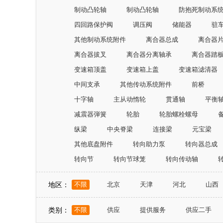
制动凸轮轴
制动凸轮轴
防抱死制动系
四回路保护阀
调压阀
储能器
驻
其他制动系统附件
离合器总成
离合器
离合器拔叉
离合器分离轴承
离合器踏
变速箱顶盖
变速箱上盖
变速箱滤清器
中间支承
其他传动系统附件
前桥
十字轴
主从动惰轮
贯通轴
平衡
减震器弾簧
轮胎
轮胎螺栓螺母
纵梁
中央脊梁
连接梁
元宝梁
其他底盘附件
转向助力泵
转向器总成
转向节
转向节球笼
转向传动轴
地区：
不限
北京
天津
河北
山西
山东
河南
湖北
湖南
广东
类别：
不限
供应
提供服务
供应二手
宁夏
新疆
台湾
香港
澳门