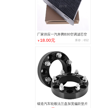
厂家供应一汽奔腾B30空调滤芯空
调格空调滤清器 1个
18.00
元
库存：652
￥
锻造汽车轮毂法兰盘加宽偏距垫片