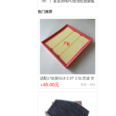
刹车总泵 1个
Chevrolet Spark 1.2 2011-
厂家直供纯PU发泡轮胎聚氨
2017汽车制动总泵 1个
酯婴儿童车防滑实心自动驾
热门推荐
驶黑耐磨加宽 1件
适配17款新GL8 2.0T 2.5L空滤 空
气滤芯 滤清器 空气格 5个
45.00
元
库存：652
￥