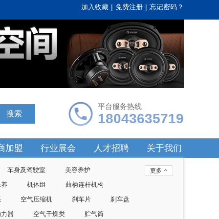
加入收藏
|
免费注册
|
忘记密码？
平台服务热线
搜索
18043635719
商加盟
行业展会
人才招聘
关于我们
车身及驾驶室
美容养护
更多
保养
机体组
曲柄连杆机构
系
空气压缩机
刹车片
刹车盘
助力器
空气干燥类
贮气筒