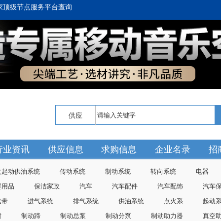
家顶级节点服务平台查询
供应
行业资讯
供应信息
求购信息
企业名录
招
火起动供油系统
传动系统
制动系统
转向系统
电器
婴用品
保洁家政
汽车
汽车配件
汽车配饰
汽车
送带
进气系统
排气系统
供油系统
点火系
起动
钳
制动蹄
制动总泵
制动分泵
制动助力器
真空