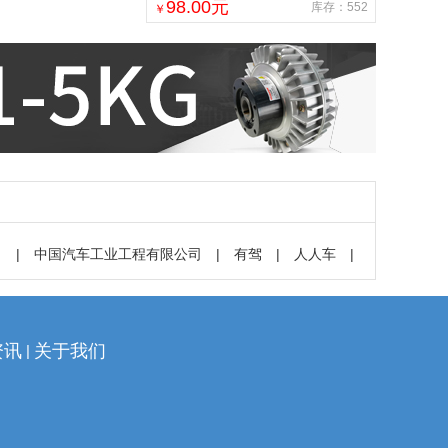
适用丰田霸道普拉多黑色阳极氧化
98.00
元
库存：552
￥
1只
司
|
中国汽车工业工程有限公司
|
有驾
|
人人车
|
资讯
关于我们
|