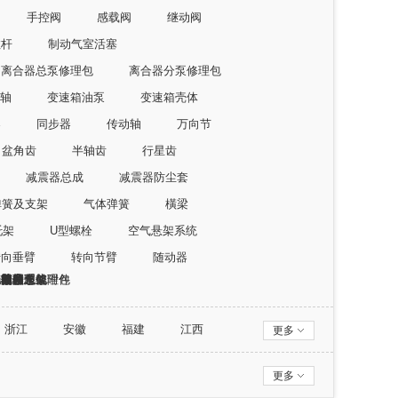
手控阀
感载阀
继动阀
拉杆
制动气室活塞
离合器总泵修理包
离合器分泵修理包
轴
变速箱油泵
变速箱壳体
器
同步器
传动轴
万向节
盆角齿
半轴齿
行星齿
减震器总成
减震器防尘套
弹簧及支架
气体弹簧
橫梁
托架
U型螺栓
空气悬架系统
转向垂臂
转向节臂
随动器
向管柱总成
向柱管支架
向节修理包
向助力泵修理包
销修理包
他转向系统附件
器电子
感器
身
调
具
养油脂
护用品
洗美容
浙江
安徽
福建
江西
更多
西藏
陕西
甘肃
青海
更多