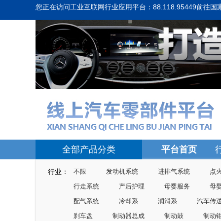
您正在访问工业互联网行业应用平台：88.118.95449
前往国
全部产品分类
平台首页
行业：
不限
发动机系统
进排气系统
点
行走系统
产后护理
母婴服务
母
配气系统
冷却系
润滑系
汽车传
刹车盘
制动器总成
制动鼓
制动