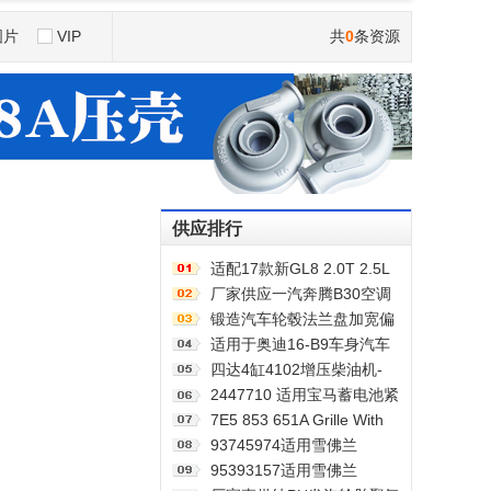
图片
VIP
共
0
条资源
供应排行
适配17款新GL8 2.0T 2.5L
空滤 空气滤芯 滤清器 空气
厂家供应一汽奔腾B30空调
格 5个
滤芯空调格空调滤清器 1个
锻造汽车轮毂法兰盘加宽偏
距垫片适用丰田霸道普拉多
适用于奥迪16-B9车身汽车
黑色阳极氧化 1只
配件一站式供应品质可靠车
四达4缸4102增压柴油机-
身护板可定制 2套
BM58G-629L配套明宇鲁工
2447710 适用宝马蓄电池紧
装载机 1台
急电池 84102447710
7E5 853 651A Grille With
84109361678 1个
Chrome For VW T5 T6
93745974适用雪佛兰
2009-2015 1个
Captiva缸径1"制动总泵汽车
95393157适用雪佛兰