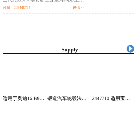
市。新车定位新硬派智驾SUV，提供
时间：2024/07/24
详情>>
520km、650km、750km三种续航7个
配置版本，售价区间为12.98万-18.98
万元。值
供应信息
Supply
适用于奥迪16-B9车身汽车配件一站式供应品质可靠车身护板可定制 2套
锻造汽车轮毂法兰盘加宽偏距垫片适用丰田霸道普拉多黑色阳极氧化 1只
2447710 适用宝马蓄电池紧急电池 84102447710 84109361678 1个