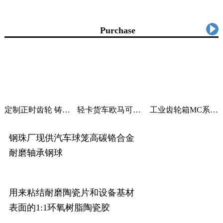
求购信息
Purchase
定制正时齿轮 铸铁曲轴加工 适用汽车机械
轻卡货车欧马可采尔孚变速箱ZF5S400V变速箱
工业齿轮箱MC系列大功率减速机M系列直角变速器平行变速箱
钢珠厂现供汽车球笼高碳铬合金
耐磨轴承钢球
用来粘结耐磨陶瓷片和设备基材
表面的1:1环氧树脂陶瓷胶