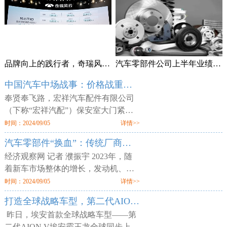
品牌向上的践行者，奇瑞风云T10上市售18.99万元起
汽车零部件公司上半年业绩频预喜 加速拓展海外市场
中国汽车中场战事：价格战重锤零部件供应商
奉贤奉飞路，宏祥汽车配件有限公司
（下称“宏祥汽配”）保安室大门紧
闭，但工厂大门却敞开，外人可以随
时间：2024/09/05
详情>>
意进出。两层楼的厂区空空荡荡，所
汽车零部件“换血”：传统厂商业绩平淡 增量部件厂商利润走高
有的产线、物料均已搬空，仅剩为数
经济观察网 记者 濮振宇 2023年，随
着新车市场整体的增长，发动机、轮
胎等传统汽车零部件企业获得了业绩
时间：2024/09/05
详情>>
增长，但更多的传统零部件企业则业
打造全球战略车型，第二代AION V售12.98万元起
绩不佳。汽车行业向电动化与智能化
昨日，埃安首款全球战略车型——第
二代AION V埃安霸王龙全球同步上