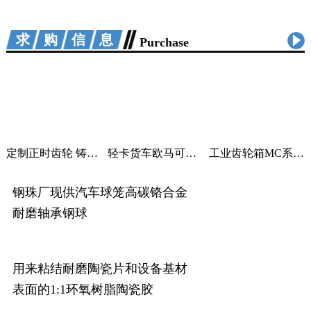
求购信息
Purchase
定制正时齿轮 铸铁曲轴加工 适用汽车机械
轻卡货车欧马可采尔孚变速箱ZF5S400V变速箱
工业齿轮箱MC系列大功率减速机M系列直角变速器平行变速箱
钢珠厂现供汽车球笼高碳铬合金
耐磨轴承钢球
用来粘结耐磨陶瓷片和设备基材
表面的1:1环氧树脂陶瓷胶