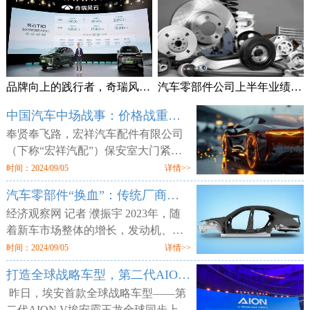
品牌向上的践行者，奇瑞风云T10上市售18.99万元起
汽车零部件公司上半年业绩频预喜 加速拓展海外市场
中国汽车中场战事：价格战重锤零部件供应商
奉贤奉飞路，宏祥汽车配件有限公司
（下称“宏祥汽配”）保安室大门紧
闭，但工厂大门却敞开，外人可以随
时间：2024/09/05
详情>>
意进出。两层楼的厂区空空荡荡，所
汽车零部件“换血”：传统厂商业绩平淡 增量部件厂商利润走高
有的产线、物料均已搬空，仅剩为数
经济观察网 记者 濮振宇 2023年，随
着新车市场整体的增长，发动机、轮
胎等传统汽车零部件企业获得了业绩
时间：2024/09/05
详情>>
增长，但更多的传统零部件企业则业
打造全球战略车型，第二代AION V售12.98万元起
绩不佳。汽车行业向电动化与智能化
昨日，埃安首款全球战略车型——第
二代AION V埃安霸王龙全球同步上