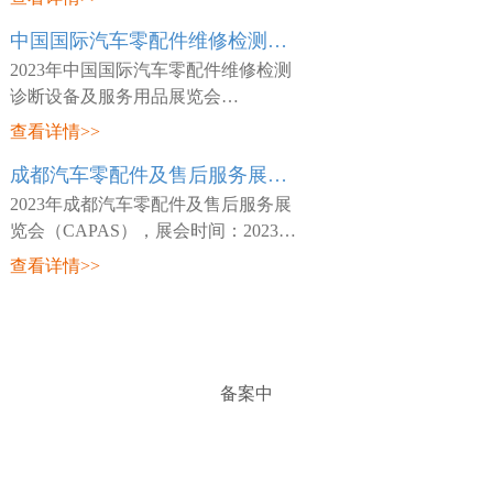
日~03月26日，展会地点：中国-天津-
中国国际汽车零配件维修检测诊断设备及服务用品展览会 Automechanika Shanghai
咸水沽镇国展大道888号-国家会展中
心(天津)，主
2023年中国国际汽车零配件维修检测
诊断设备及服务用品展览会
（Automechanika Shanghai），展会时
查看详情>>
间：2023年02月15日~02月18日，展会
成都汽车零配件及售后服务展览会 CAPAS
地点：中国-深圳-宝安区福海街道展城
路1号-深圳国际会
2023年成都汽车零配件及售后服务展
览会（CAPAS），展会时间：2023年
05月18日~05月20日，展会地点：中
查看详情>>
国-四川-成都市世纪城路198号-成都世
纪城新国际会展中心，主办方：Messe
Frankfurt，
备案中