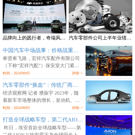
品牌向上的践行者，奇瑞风云T10上市售18.99万元起
汽车零部件公司上半年业绩频预喜 加速拓展海外市场
中国汽车中场战事：价格战重锤零部件供应商
奉贤奉飞路，宏祥汽车配件有限公司
（下称“宏祥汽配”）保安室大门紧
闭，但工厂大门却敞开，外人可以随
时间：2024/09/05
详情>>
意进出。两层楼的厂区空空荡荡，所
汽车零部件“换血”：传统厂商业绩平淡 增量部件厂商利润走高
有的产线、物料均已搬空，仅剩为数
经济观察网 记者 濮振宇 2023年，随
着新车市场整体的增长，发动机、轮
胎等传统汽车零部件企业获得了业绩
时间：2024/09/05
详情>>
增长，但更多的传统零部件企业则业
打造全球战略车型，第二代AION V售12.98万元起
绩不佳。汽车行业向电动化与智能化
昨日，埃安首款全球战略车型——第
二代AION V埃安霸王龙全球同步上