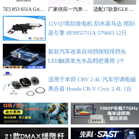
7E5 853 651A Grille With Chrome For VW T5 T6 2009-2015 1个
厂家供应一汽奔腾B30空调滤芯空调格空调滤清器 1个
适配17款新GL8 2.0T 2.5L空滤 空气滤芯 滤清器 空气格 5个
12VQ7雨刮发电机 刮水器马达 雨刮
器引擎 8E9955711A 579603 12只
新款汽车改装自动挡按钮排挡头
LED触摸发光水晶档把通用 2个
适用于本田 CRV 2.4L 汽车空调电磁
离合器 Honda CR-V Civic 2.4L 1台