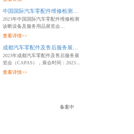
日~03月26日，展会地点：中国-天津-
中国国际汽车零配件维修检测诊断设备及服务用品展览会 Automechanika Shanghai
咸水沽镇国展大道888号-国家会展中
心(天津)，主
2023年中国国际汽车零配件维修检测
诊断设备及服务用品展览会
（Automechanika Shanghai），展会时
查看详情>>
间：2023年02月15日~02月18日，展会
成都汽车零配件及售后服务展览会 CAPAS
地点：中国-深圳-宝安区福海街道展城
路1号-深圳国际会
2023年成都汽车零配件及售后服务展
览会（CAPAS），展会时间：2023年
05月18日~05月20日，展会地点：中
查看详情>>
国-四川-成都市世纪城路198号-成都世
纪城新国际会展中心，主办方：Messe
Frankfurt，
备案中