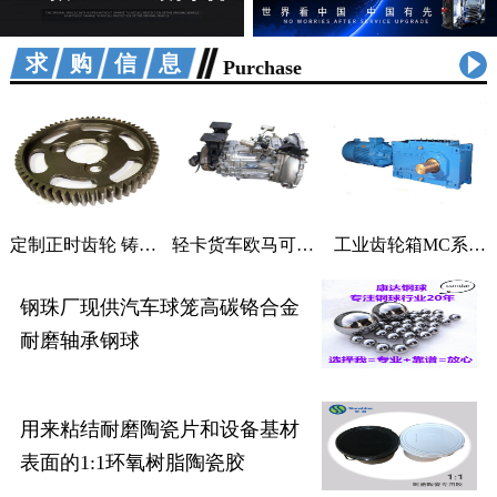
求购信息
Purchase
定制正时齿轮 铸铁曲轴加工 适用汽车机械
轻卡货车欧马可采尔孚变速箱ZF5S400V变速箱
工业齿轮箱MC系列大功率减速机M系列直角变速器平行变速箱
钢珠厂现供汽车球笼高碳铬合金
耐磨轴承钢球
用来粘结耐磨陶瓷片和设备基材
表面的1:1环氧树脂陶瓷胶