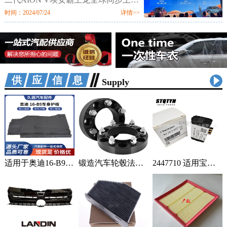
市。新车定位新硬派智驾SUV，提供
时间：2024/07/24
详情>>
520km、650km、750km三种续航7个
配置版本，售价区间为12.98万-18.98
万元。值
供应信息
Supply
适用于奥迪16-B9车身汽车配件一站式供应品质可靠车身护板可定制 2套
锻造汽车轮毂法兰盘加宽偏距垫片适用丰田霸道普拉多黑色阳极氧化 1只
2447710 适用宝马蓄电池紧急电池 84102447710 84109361678 1个