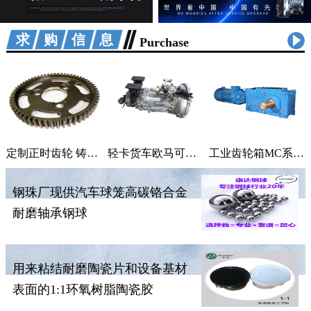
求购信息
Purchase
定制正时齿轮 铸铁曲轴加工 适用汽车机械
轻卡货车欧马可采尔孚变速箱ZF5S400V变速箱
工业齿轮箱MC系列大功率减速机M系列直角变速器平行变速箱
钢珠厂现供汽车球笼高碳铬合金
耐磨轴承钢球
用来粘结耐磨陶瓷片和设备基材
表面的1:1环氧树脂陶瓷胶