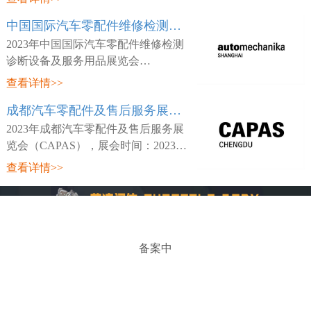
日~03月26日，展会地点：中国-天津-
中国国际汽车零配件维修检测诊断设备及服务用品展览会 Automechanika Shanghai
咸水沽镇国展大道888号-国家会展中
心(天津)，主
2023年中国国际汽车零配件维修检测
诊断设备及服务用品展览会
（Automechanika Shanghai），展会时
查看详情>>
间：2023年02月15日~02月18日，展会
成都汽车零配件及售后服务展览会 CAPAS
地点：中国-深圳-宝安区福海街道展城
路1号-深圳国际会
2023年成都汽车零配件及售后服务展
览会（CAPAS），展会时间：2023年
05月18日~05月20日，展会地点：中
查看详情>>
国-四川-成都市世纪城路198号-成都世
纪城新国际会展中心，主办方：Messe
Frankfurt，
备案中