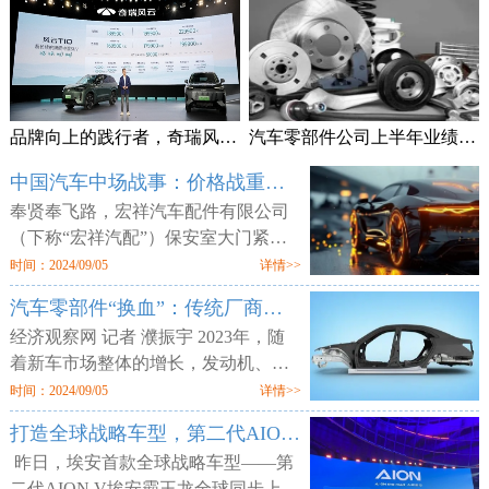
品牌向上的践行者，奇瑞风云T10上市售18.99万元起
汽车零部件公司上半年业绩频预喜 加速拓展海外市场
中国汽车中场战事：价格战重锤零部件供应商
奉贤奉飞路，宏祥汽车配件有限公司
（下称“宏祥汽配”）保安室大门紧
闭，但工厂大门却敞开，外人可以随
时间：2024/09/05
详情>>
意进出。两层楼的厂区空空荡荡，所
汽车零部件“换血”：传统厂商业绩平淡 增量部件厂商利润走高
有的产线、物料均已搬空，仅剩为数
经济观察网 记者 濮振宇 2023年，随
着新车市场整体的增长，发动机、轮
胎等传统汽车零部件企业获得了业绩
时间：2024/09/05
详情>>
增长，但更多的传统零部件企业则业
打造全球战略车型，第二代AION V售12.98万元起
绩不佳。汽车行业向电动化与智能化
昨日，埃安首款全球战略车型——第
二代AION V埃安霸王龙全球同步上