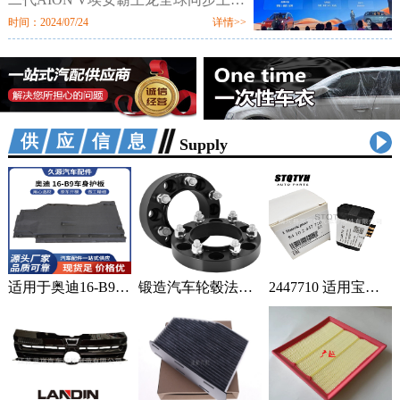
市。新车定位新硬派智驾SUV，提供
时间：2024/07/24
详情>>
520km、650km、750km三种续航7个
配置版本，售价区间为12.98万-18.98
万元。值
供应信息
Supply
适用于奥迪16-B9车身汽车配件一站式供应品质可靠车身护板可定制 2套
锻造汽车轮毂法兰盘加宽偏距垫片适用丰田霸道普拉多黑色阳极氧化 1只
2447710 适用宝马蓄电池紧急电池 84102447710 84109361678 1个