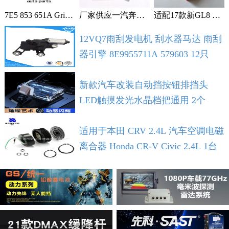
7E5 853 651A Grille With Chrome For VW T5 T6 2009-2015 1个
厂家供应一汽奔腾B30空调滤芯空调格空调滤清器 1个
适配17款新GL8 2.0T 2.5L空滤 空气滤芯 滤清器 空气格 5个
12VQ7雨刮发电机 刮水器马达 雨刮
器引擎 8E9955711A 579603 12只
新款汽车改装自动挡按钮排挡头
LED触摸发光水晶档把通用 2个
适用于本田 CRV 2.4L 汽车空调电磁
离合器 Honda CR-V Civic 2.4L 1台